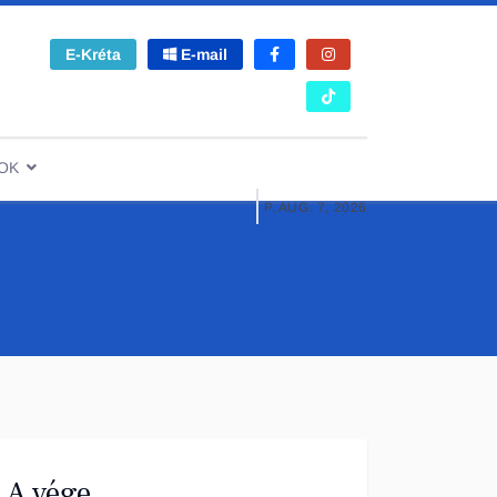
E-Kréta
E-mail
OK
P, AUG. 7, 2026
A vége