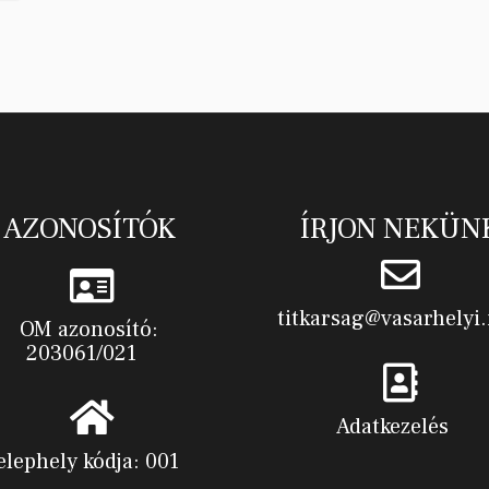
AZONOSÍTÓK
ÍRJON NEKÜN
titkarsag@vasarhelyi.
OM azonosító:
203061/021
Adatkezelés
elephely kódja: 001