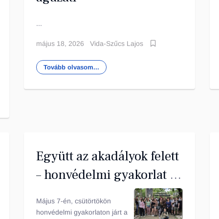
...
május 18, 2026
Vida-Szűcs Lajos
Tovább olvasom...
Együtt az akadályok felett
– honvédelmi gyakorlat a
Kincsem parkban
Május 7-én, csütörtökön
honvédelmi gyakorlaton járt a