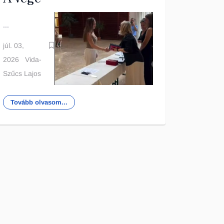
...
júl. 03,
2026
Vida-
Szűcs Lajos
Tovább olvasom...