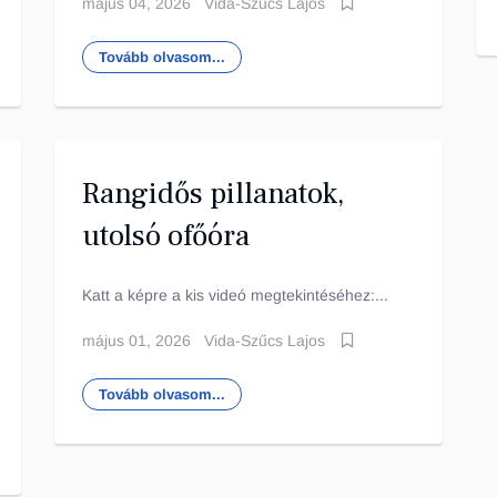
május 04, 2026
Vida-Szűcs Lajos
Tovább olvasom...
Rangidős pillanatok,
utolsó ofőóra
Katt a képre a kis videó megtekintéséhez:...
május 01, 2026
Vida-Szűcs Lajos
Tovább olvasom...