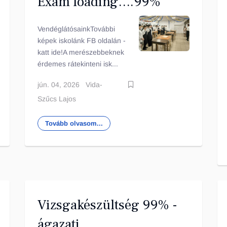
Exam loading….99%
VendéglátósainkTovábbi
képek iskolánk FB oldalán -
katt ide!A merészebbeknek
érdemes rátekinteni isk...
jún. 04, 2026
Vida-
Szűcs Lajos
Tovább olvasom...
Vizsgakészültség 99% -
ágazati