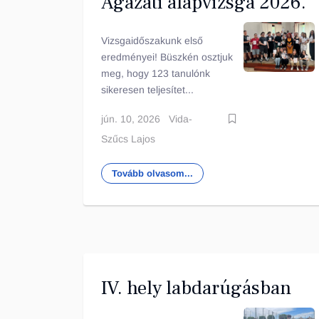
Ágazati alapvizsga 2026.
Vizsgaidőszakunk első
eredményei! Büszkén osztjuk
meg, hogy 123 tanulónk
sikeresen teljesítet...
jún. 10, 2026
Vida-
Szűcs Lajos
Tovább olvasom...
IV. hely labdarúgásban