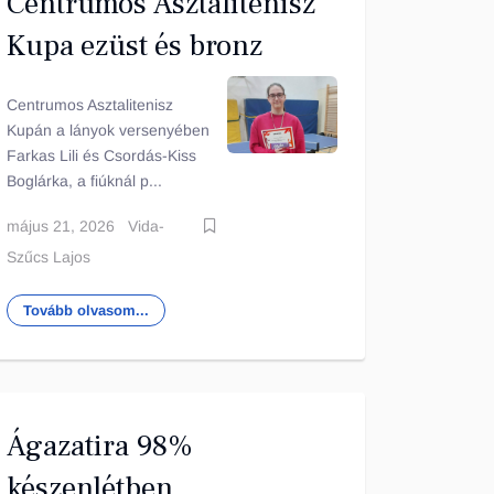
Centrumos Asztalitenisz
Kupa ezüst és bronz
Centrumos Asztalitenisz
Kupán a lányok versenyében
Farkas Lili és Csordás-Kiss
Boglárka, a fiúknál p...
május 21, 2026
Vida-
Szűcs Lajos
Tovább olvasom...
Ágazatira 98%
készenlétben