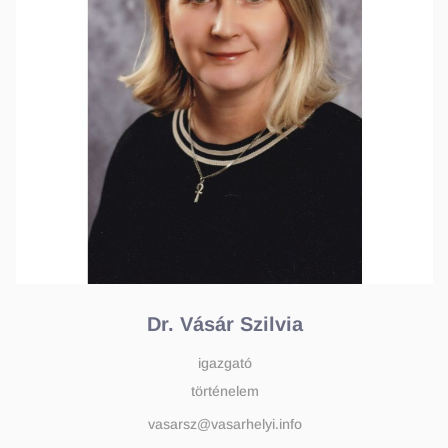
Dr. Vásár Szilvia
igazgató
történelem
vasarsz@vasarhelyi.info