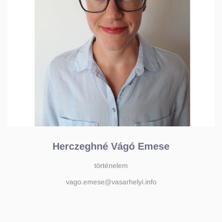
Herczeghné Vágó Emese
történelem
vago.emese@vasarhelyi.info