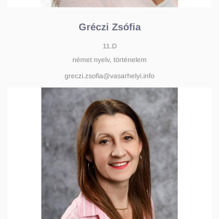
Gréczi Zsófia
11.D
német nyelv, történelem
greczi.zsofia@vasarhelyi.info