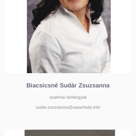
Biacsicsné Sudár Zsuzsanna
szakmai tantárgyak
sudar.zsuzsanna@vasarhelyi.info