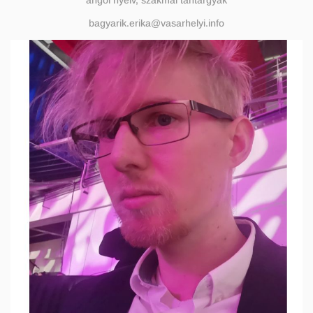
angol nyelv, szakmai tantárgyak
bagyarik.erika@vasarhelyi.info