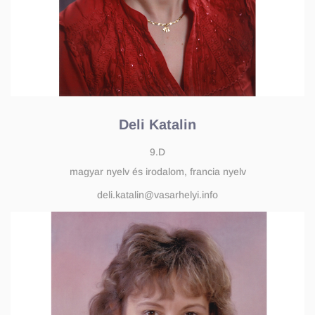
Deli Katalin
9.D
magyar nyelv és irodalom, francia nyelv
deli.katalin@vasarhelyi.info