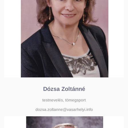
Dózsa Zoltánné
testnevelés, tömegsport
dozsa.zoltanne@vasarhelyi.info