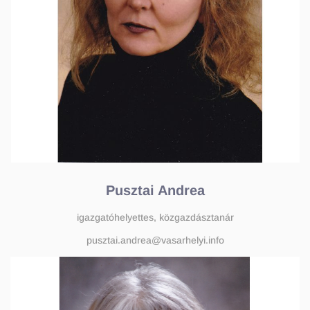
Pusztai Andrea
igazgatóhelyettes, közgazdásztanár
pusztai.andrea@vasarhelyi.info