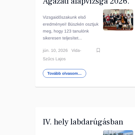
Ágazati alapvizsga 2026.
Vizsgaidőszakunk első
eredményei! Büszkén osztjuk
meg, hogy 123 tanulónk
sikeresen teljesítet...
jún. 10, 2026
Vida-
Szűcs Lajos
Tovább olvasom...
IV. hely labdarúgásban