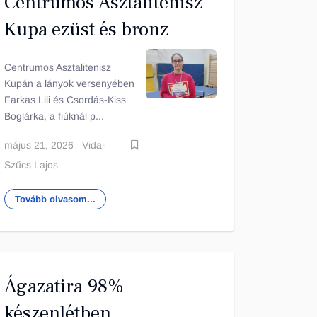
Centrumos Asztalitenisz
Kupa ezüst és bronz
Centrumos Asztalitenisz
Kupán a lányok versenyében
Farkas Lili és Csordás-Kiss
Boglárka, a fiúknál p...
május 21, 2026
Vida-
Szűcs Lajos
Tovább olvasom...
Ágazatira 98%
készenlétben