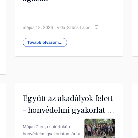
...
május 18, 2026
Vida-Szűcs Lajos
Tovább olvasom...
Együtt az akadályok felett
– honvédelmi gyakorlat a
Kincsem parkban
Május 7-én, csütörtökön
honvédelmi gyakorlaton járt a