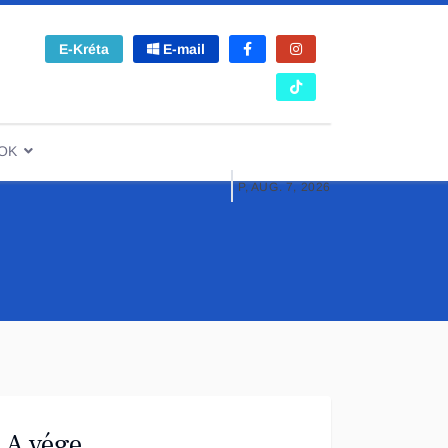
E-Kréta
E-mail
OK
P, AUG. 7, 2026
A vége