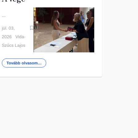
...
júl. 03,
2026
Vida-
Szűcs Lajos
Tovább olvasom...