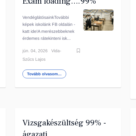
Exam loading….99%
VendéglátósainkTovábbi
képek iskolánk FB oldalán -
katt ide!A merészebbeknek
érdemes rátekinteni isk...
jún. 04, 2026
Vida-
Szűcs Lajos
Tovább olvasom...
Vizsgakészültség 99% -
ágazati