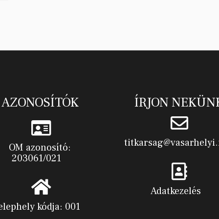
AZONOSÍTÓK
ÍRJON NEKÜN
titkarsag@vasarhelyi.
OM azonosító:
203061/021
Adatkezelés
elephely kódja: 001