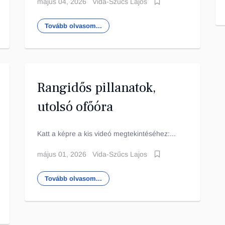
május 04, 2026
Vida-Szűcs Lajos
Tovább olvasom...
Rangidős pillanatok,
utolsó ofőóra
Katt a képre a kis videó megtekintéséhez:...
május 01, 2026
Vida-Szűcs Lajos
Tovább olvasom...